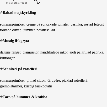
⭐️Bakad majskyckling
sommarprimörer, créme på soltorkade tomater, basilika, rostad fetaost,
torkade oliver, ljummen potatissallad
⭐️Mustig fiskgryta
dagens fångst, blåmusslor, handskalade räkor, aioli på grillad paprika,
krutonger
⭐️Schnitzel på rotselleri
sommarprimörer, grillad citron, Gruyère, picklad rotselleri,
gremolatasmör, krispig färskpotatis
⭐️Taco på hummer & krabba