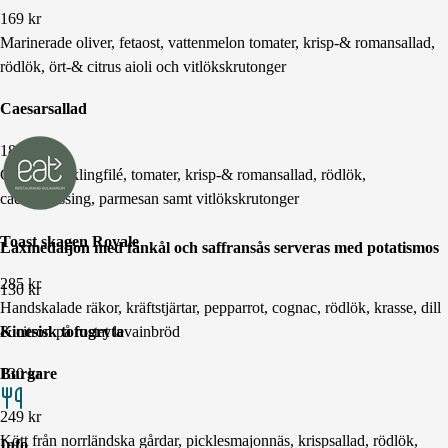
169
kr
Marinerade oliver, fetaost, vattenmelon tomater, krisp-& romansallad,
rödlök, ört-& citrus aioli och vitlökskrutonger
Caesarsallad
189
kr
Grillad kycklingfilé, tomater, krisp-& romansallad, rödlök,
caesardressing, parmesan samt vitlökskrutonger
Toast skagen Royale
Laxmedaljon med fänkål och saffransås serveras med potatismos
285
kr
130
kr
Handskalade räkor, kräftstjärtar, pepparrot, cognac, rödlök, krasse, dill
& citron på rostat levainbröd
Kinesisk tofugryta
Burgare
130
kr
249
kr
Kött från norrländska gårdar, picklesmajonnäs, krispsallad, rödlök,
Info