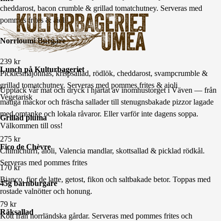
cheddarost, bacon crumble & grillad tomatchutney. Serveras med
pommes frites & aioli
Norrloumi Burgare
239
kr
Lunch på Kulturbageriet
Picklesmajonnäs, krispsallad, rödlök, cheddarost, svampcrumble &
grillad tomatchutney. Serveras med pommes frites & aioli
Upptäck vår mat och dryck i hjärtat av inomhustorget i Väven — från
Vegetarisk
matiga mackor och fräscha sallader till stenugnsbakade pizzor lagade
med omtanke och lokala råvaror. Eller varför inte dagens soppa.
Grillad pluma
Välkommen till oss!
275
kr
Fico de Chèvre
Chimichurri, aioli, Valencia mandlar, skottsallad & picklad rödkål.
Serveras med pommes frites
170
kr
Bianco, fior de latte, getost, fikon och saltbakade betor. Toppas med
45g barnburgare
rostade valnötter och honung.
79
kr
Räksallad
Kött från norrländska gårdar. Serveras med pommes frites och