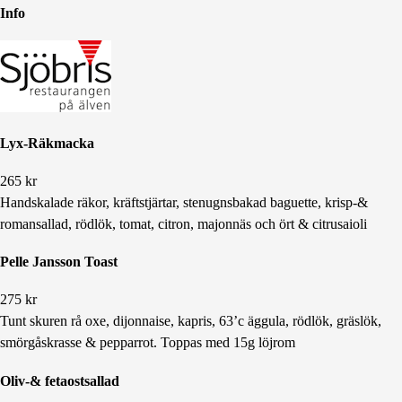
Info
Lyx-Räkmacka
265
kr
Handskalade räkor, kräftstjärtar, stenugnsbakad baguette, krisp-&
romansallad, rödlök, tomat, citron, majonnäs och ört & citrusaioli
Pelle Jansson Toast
275
kr
Tunt skuren rå oxe, dijonnaise, kapris, 63’c äggula, rödlök, gräslök,
smörgåskrasse & pepparrot. Toppas med 15g löjrom
Oliv-& fetaostsallad