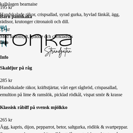
kallslagen bearnaise
195
kr
Handskalade räkor, crispsallad, syrad gurka, hyvlad fänkål, ägg,
Barn pannkaka
rädisor, krutonger citronaioli och dill.
75
kr
Med hallonsylt, grädde och chokladsås
Info
Info
Skaldjur på råg
285
kr
Handskalade räkor, kräftstjärtar, vårt eget rågbröd, crispasallad,
emultion på lime & ramslök, picklad rödkål, vispat smör & krasse
Klassisk råbiff på svensk mjölkko
265
kr
Ägg, kapris, dijon, pepparrot, betor, saltgurka, rödlök & svartpeppar.