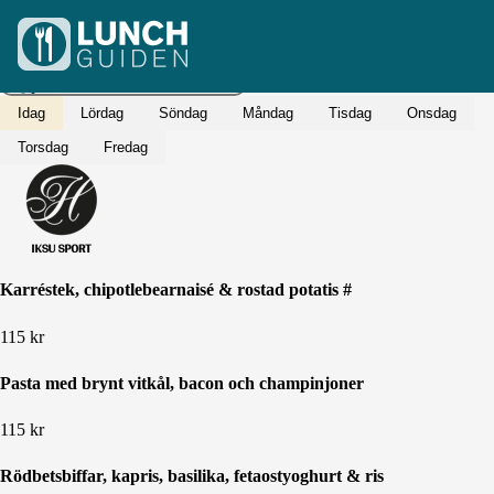
Idag
Lördag
Söndag
Måndag
Tisdag
Onsdag
Torsdag
Fredag
Karréstek, chipotlebearnaisé & rostad potatis #
115
kr
Pasta med brynt vitkål, bacon och champinjoner
115
kr
Rödbetsbiffar, kapris, basilika, fetaostyoghurt & ris