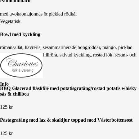
Pannoumitaco
med avokaomajonnäs & picklad rödkål
Vegetarisk
Bowl med kyckling
romansallat, havreris, sesammarinerade böngroddar, mango, picklad
rödkål, färskost med chiliröra, skivad kyckling, rostad lök, sesam- och
sojavinägrett
Info
BBQ-Glacerad fläskfilé med potatisgratäng/rostad potatis whisky-
sås & chilibea
125
kr
Pastagratäng med lax & skaldjur toppad med Västerbottensost
125
kr