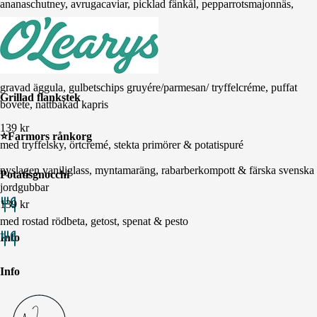
ananaschutney, avrugacaviar, picklad fänkål, pepparrotsmajonnäs,
krispig dill
⭐️Råbiff på svensk ko
gravad äggula, gulbetschips gruyére/parmesan/ tryffelcréme, puffat
Grillad flankstek
bovete, nattbakad kapris
139
kr
⭐️Farmors rånkorg
med tryffelsky, örtcremé, stekta primörer & potatispuré
nyslagen vaniljglass, myntamaräng, rabarberkompott & färska svenska
Potatisgnocchi
jordgubbar
139
kr
med rostad rödbeta, getost, spenat & pesto
Info
Info