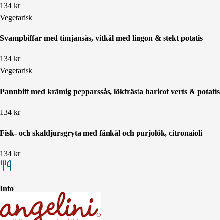
134
kr
Vegetarisk
Svampbiffar med timjansås, vitkål med lingon & stekt potatis
134
kr
Vegetarisk
Pannbiff med krämig pepparssås, lökfrästa haricot verts & potatis
134
kr
Fisk- och skaldjursgryta med fänkål och purjolök, citronaioli
134
kr
Info